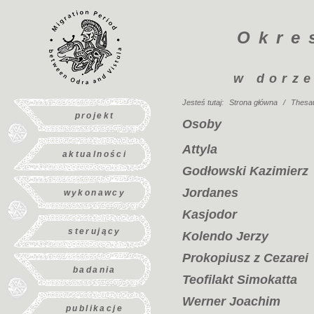
Okre
w dorze
Jesteś tutaj:
Strona główna
/
Thesa
projekt
Osoby
Attyla
aktualności
Godłowski Kazimierz
Jordanes
wykonawcy
Kasjodor
sterujący
Kolendo Jerzy
Prokopiusz z Cezarei
badania
Teofilakt Simokatta
Werner Joachim
publikacje