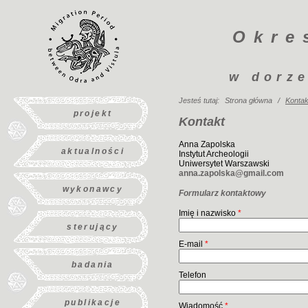
Okre
w dorze
Jesteś tutaj:
Strona główna
/
Kontak
projekt
Kontakt
Anna Zapolska
aktualności
Instytut Archeologii
Uniwersytet Warszawski
anna.zapolska@gmail.com
wykonawcy
Formularz kontaktowy
Imię i nazwisko
*
sterujący
E-mail
*
badania
Telefon
publikacje
Wiadomość
*