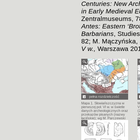
Centuries: New Arc
in Early Medieval 
Zentralmuseums, 78,
Antes: Eastern ‘Bro
Barbarians
, Studie
82; M. Mączyńska,
V w.,
Warszawa 201
pełna rozdzielczość
Mapa 1. Słowiańszczyzna w
M
pierwszej poł. VI w. w świetle
V
danych archeologicznych oraz
(
przekazów pisanych (nazwy
J
łacińskie); wg M. Parczewski
p
(2005, ryc. 1), przerysowała I.
t
Jordan. a – kultura praska; b –
kultura pieńkowska; c –
kultura Kołoczyn; d – kultu