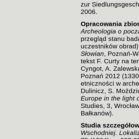
zur Siedlungsgeschi
2006.
Opracowania zbio
Archeologia o pocz
przegląd stanu bad
uczestników obrad);
Słowian
, Poznań-Wa
tekst F. Curty na t
Cyngot, A. Zalewska
Poznań 2012 (1330
etniczności w arche
Dulinicz, S. Moździ
Europe in the light
Studies, 3, Wrocła
Bałkanów).
Studia szczegóło
Wschodniej. Lokaliz