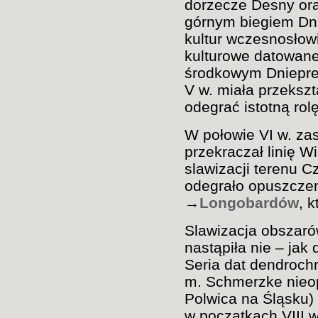
dorzecze Desny or
górnym biegiem Dni
kultur wczesnosłow
kulturowe datowane 
środkowym Dnieprem 
V w. miała przekszt
odegrać istotną rol
W połowie VI w. zas
przekraczał linię Wi
slawizacji terenu C
odegrało opuszczen
→
Longobardów
, 
Slawizacja obszaró
nastąpiła nie – jak
Seria dat dendroch
m. Schmerzke nieop
Polwica na Śląsku) 
w początkach VIII w