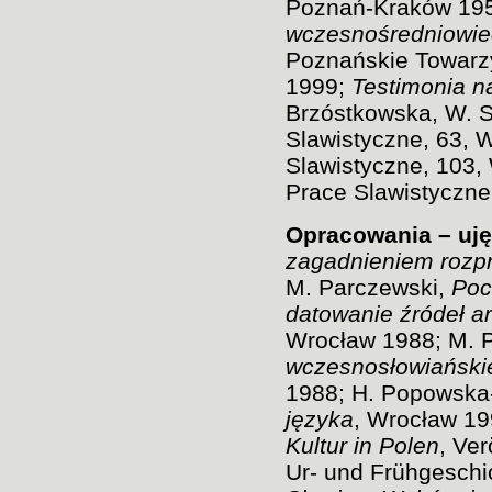
Poznań-Kraków 19
wczesnośredniowiec
Poznańskie Towarzy
1999;
Testimonia n
Brzóstkowska, W. S
Slawistyczne, 63, 
Slawistyczne, 103,
Prace Slawistyczne
Opracowania – uj
zagadnieniem rozprz
M. Parczewski,
Pocz
datowanie źródeł a
Wrocław 1988; M. 
wczesnosłowiańskie
1988; H. Popowska
języka
, Wrocław 19
Kultur in Polen
, Ver
Ur- und Frühgeschi