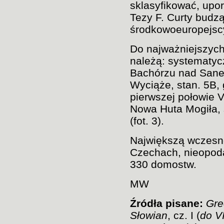
sklasyfikować, upo
Tezy F. Curty budz
środkowoeuropejscy
Do najważniejszych
należą: systematy
Bachórzu nad Sane
Wyciąże, stan. 5B, 
pierwszej połowie V
Nowa Huta Mogiła, s
(fot. 3).
Największą wczesn
Czechach, nieopoda
330 domostw.
MW
Źródła pisane:
Gre
Słowian
, cz. I (
do VI