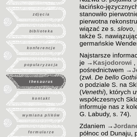
łacińsko-języcznych
stanowiło pierwotni
zdjęcia
pierwotna rekonst
wiązać ze s.
slovo
,
biblioteka
także S. nawiązują
germańskie Wenden,
konferencje
Najstarsze informac
je →
Kasjodorowi
,
popularyzacja
pośrednictwem →
J
(zwł.
De bello Goth
thesaurus
o podziale S. na S
(
Venethi
), których 
współczesnych Skla
kontakt
informuje nas z kole
G. Labudy, s. 74).
wymiana plików
Zdaniem →
Jordan
północ od Dunaju, 
formularze