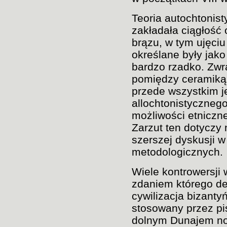
Teoria autochtonist
zakładała ciągłość 
brązu, w tym ujęciu
określane były jako
bardzo rzadko. Zwr
pomiędzy ceramiką 
przede wszystkim j
allochtonistyczneg
możliwości etniczne
Zarzut ten dotyczy 
szerszej dyskusji w
metodologicznych.
Wiele kontrowersji
zdaniem którego de
cywilizacja bizanty
stosowany przez pis
dolnym Dunajem now