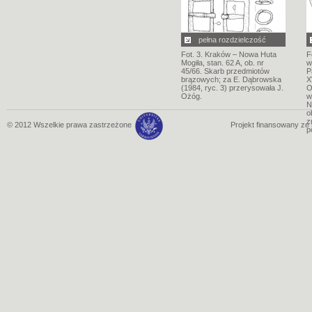
pełna rozdzielczość
Fot. 3. Kraków – Nowa Huta
F
Mogiła, stan. 62 A, ob. nr
w
45/66. Skarb przedmiotów
P
brązowych; za E. Dąbrowska
X
(1984, ryc. 3) przerysowała J.
O
Ożóg.
w
N
o
z
© 2012 Wszelkie prawa zastrzeżone
Projekt finansowany z
p