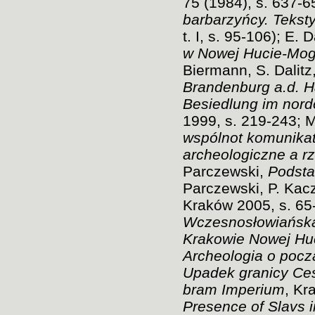
75 (1984), s. 637-6
barbarzyńcy. Teksty
t. I, s. 95-106); E.
w Nowej Hucie-Mog
Biermann, S. Dalitz
Brandenburg a.d. H
Besiedlung im nor
1999, s. 219-243; 
wspólnot komunika
archeologiczne a r
Parczewski,
Podsta
Parczewski, P. Kac
Kraków 2005, s. 65-
Wczesnosłowiańska
Krakowie Nowej Hu
Archeologia o pocz
Upadek granicy Ce
bram Imperium
, Kr
Presence of Slavs 