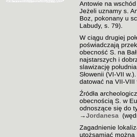
Antowie na wschód o
Jeżeli uznamy s. A
Boz, pokonany u sch
Labudy, s. 79).
W ciągu drugiej poł
poświadczają przek
obecność S. na Bał
najstarszych i dob
slawizację południ
Słowenii (VI-VII w.
datować na VII-VIII
Źródła archeologic
obecnością S. w Eu
odnoszące się do t
→
Jordanesa
(węd
Zagadnienie lokaliz
utożsamiać można z