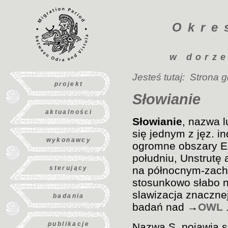
Okre
w dorze
Jesteś tutaj:
Strona 
projekt
Słowianie
aktualności
Słowianie
, nazwa l
się jednym z jęz. in
wykonawcy
ogromne obszary Eu
południu, Unstrutę
sterujący
na północnym-zacho
stosunkowo słabo n
slawizacja znaczne
badania
badań nad →
OWL
publikacje
Nazwa S. pojawia si