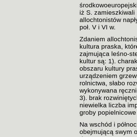
środkowoeuropejskie
iż S. zamieszkiwali
allochtonistów napł
poł. V i VI w.
Zdaniem allochtoni
kultura praska, któ
zajmująca leśno-st
kultur są: 1). char
obszaru kultury pra
urządzeniem grzewc
rolnictwa, słabo ro
wykonywana ręcznie
3). brak rozwinięt
niewielka liczba im
groby popielnicow
Na wschód i północ
obejmującą swym o