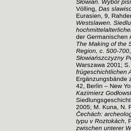
Słowian.
Wybór pi
Völling,
Das slawis
Eurasien, 9, Rahde
Westslawen.
Siedlu
hochmittelalterlich
der Germanischen A
The Making of the 
Region,
c. 500-700
Słowiańszczyzny Pó
Warszawa 2001; S.
frügeschichtlichen 
Ergänzungsbände z
42, Berlin – New Y
Kazimierz Godłows
Siedlungsgeschicht
2005; M. Kuna, N. 
Čechách: archeolog
typu v Roztokách
, 
zwischen unterer W