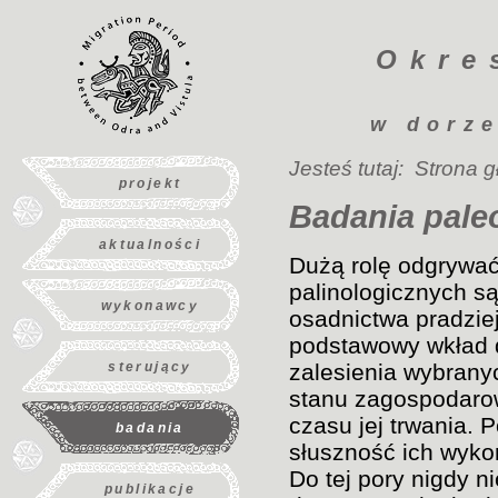
Okre
w dorze
Jesteś tutaj:
Strona 
projekt
Badania pale
aktualności
Dużą rolę odgrywać
palinologicznych s
wykonawcy
osadnictwa pradzi
podstawowy wkład d
sterujący
zalesienia wybrany
stanu zagospodarow
czasu jej trwania. 
badania
słuszność ich wykor
Do tej pory nigdy n
publikacje