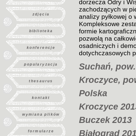
dorzecza Odry i Wi
zachodzących w pie
zdjęcia
analizy pyłkowej o 
Kompleksowe zestaw
formie kartograficz
biblioteka
pozwolą na całkowi
osadniczych i demo
konferencje
dotychczasowych p
Suchań, pow.
popularyzacja
Kroczyce, po
thesaurus
Polska
kontakt
Kroczyce 201
wymiana plików
Buczek 2013
Białograd 20
formularze